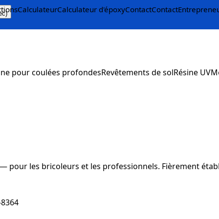
ctions
Calculateur
Calculateur d'époxy
Contact
Contact
Entreprene
ec)
ine pour coulées profondes
Revêtements de sol
Résine UV
M
 pour les bricoleurs et les professionnels. Fièrement étab
-8364