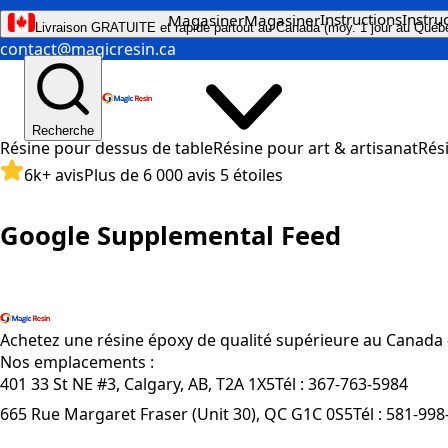
Instructions
Instru
Magasiner
Magasiner
Livraison GRATUITE et rapide partout au Canada (moy. 1 jour au Québ
contact@magicresin.ca
Recherche
Résine pour dessus de table
Résine pour art & artisanat
Rés
6k+ avis
Plus de 6 000 avis 5 étoiles
Google Supplemental Feed
Magasiner tous les produits
Achetez une résine époxy de qualité supérieure au Canada —
Nos emplacements :
401 33 St NE #3, Calgary, AB, T2A 1X5
Tél :
367-763-5984
665 Rue Margaret Fraser (Unit 30), QC G1C 0S5
Tél :
581-998