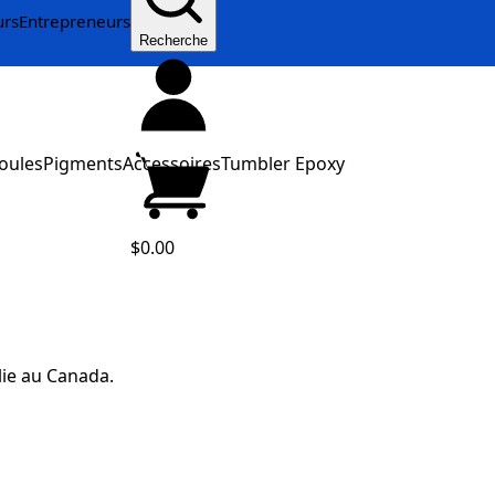
urs
Entrepreneurs
Recherche
oules
Pigments
Accessoires
Tumbler Epoxy
$0.00
lie au Canada.