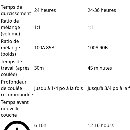
Temps de
24 heures
24-36 heures
durcissement
Ratio de
mélange
1:1
1:1
(volume)
Ratio de
mélange
100A:85B
100A:90B
(poids)
Temps de
travail (après
30m
45 minutes
coulée)
Profondeur
de coulée
Jusqu'à 1/4 po à la fois
Jusqu'à 3/4 po à la 
recommandée
Temps avant
nouvelle
couche
6-10h
12-16 hours