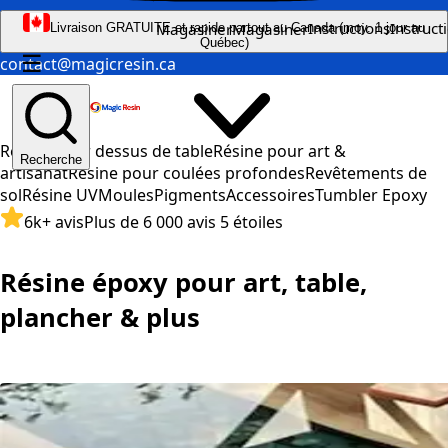
Instructions
Instruct
Magasiner
Magasiner
Livraison GRATUITE et rapide partout au Canada (moy. 1 jour au
Québec)
☰
contact@magicresin.ca
Résine pour dessus de table
Résine pour art &
Recherche
artisanat
Résine pour coulées profondes
Revêtements de
sol
Résine UV
Moules
Pigments
Accessoires
Tumbler Epoxy
6k+ avis
Plus de 6 000 avis 5 étoiles
Résine époxy pour art, table,
plancher & plus