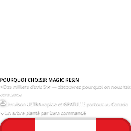
POURQUOI CHOISIR MAGIC RESIN
⭐
Des milliers d’avis 5★ — découvrez pourquoi on nous fait
confiance
Livraison ULTRA rapide et GRATUITE partout au Canada
🌳
Un arbre planté par item commandé