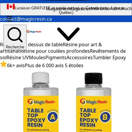
Instructions
Instruct
Magasiner
Magasiner
Livraison GRATUITE et rapide partout au Canada (moy. 1 jour au
Québec)
☰
contact@magicresin.ca
Résine pour dessus de table
Résine pour art &
Recherche
artisanat
Résine pour coulées profondes
Revêtements de
sol
Résine UV
Moules
Pigments
Accessoires
Tumbler Epoxy
6k+ avis
Plus de 6 000 avis 5 étoiles