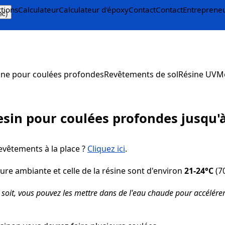
ctions
Calculateur
Calculateur d'époxy
Contact
Contact
Entreprene
ec)
ine pour coulées profondes
Revêtements de sol
Résine UV
M
esin pour coulées profondes jusqu'
revêtements à la place ?
Cliquez ici
.
re ambiante et celle de la résine sont d'environ
21-24°C
(70
e soit, vous pouvez les mettre dans de l'eau chaude pour accélére