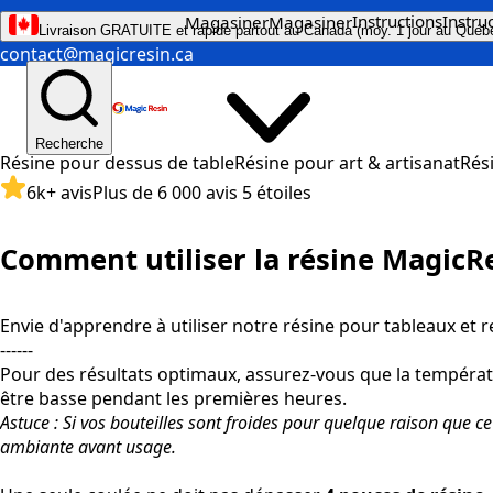
Instructions
Instru
Magasiner
Magasiner
Livraison GRATUITE et rapide partout au Canada (moy. 1 jour au Québ
contact@magicresin.ca
Recherche
Résine pour dessus de table
Résine pour art & artisanat
Rés
6k+ avis
Plus de 6 000 avis 5 étoiles
Comment utiliser la résine MagicR
Envie d'apprendre à utiliser notre résine pour tableaux et 
------
Pour des résultats optimaux, assurez-vous que la températu
être basse pendant les premières heures.
Astuce : Si vos bouteilles sont froides pour quelque raison que c
ambiante avant usage.