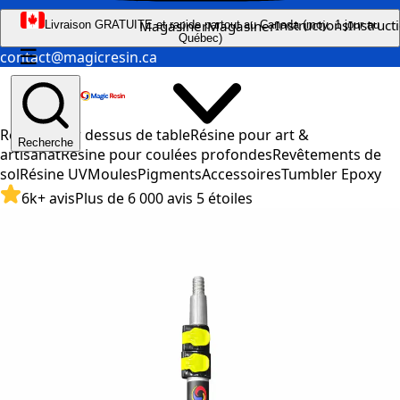
Instructions
Instruct
Magasiner
Magasiner
Livraison GRATUITE et rapide partout au Canada (moy. 1 jour au
Québec)
☰
contact@magicresin.ca
Résine pour dessus de table
Résine pour art &
Recherche
artisanat
Résine pour coulées profondes
Revêtements de
sol
Résine UV
Moules
Pigments
Accessoires
Tumbler Epoxy
6k+ avis
Plus de 6 000 avis 5 étoiles