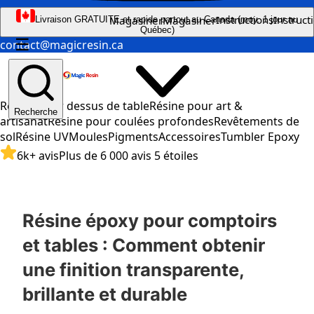
Instructions
Instruct
Magasiner
Magasiner
Livraison GRATUITE et rapide partout au Canada (moy. 1 jour au
Québec)
☰
contact@magicresin.ca
Résine pour dessus de table
Résine pour art &
Recherche
artisanat
Résine pour coulées profondes
Revêtements de
sol
Résine UV
Moules
Pigments
Accessoires
Tumbler Epoxy
6k+ avis
Plus de 6 000 avis 5 étoiles
Résine époxy pour comptoirs
et tables : Comment obtenir
une finition transparente,
brillante et durable