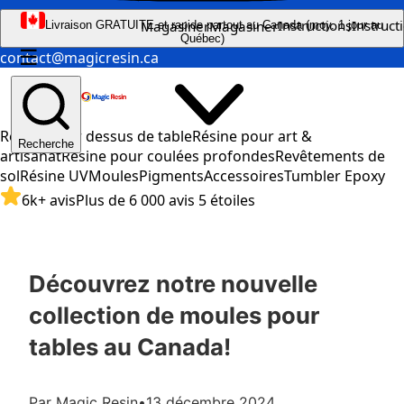
Instructions
Instruct
Magasiner
Magasiner
Livraison GRATUITE et rapide partout au Canada (moy. 1 jour au
Québec)
☰
contact@magicresin.ca
Résine pour dessus de table
Résine pour art &
Recherche
artisanat
Résine pour coulées profondes
Revêtements de
sol
Résine UV
Moules
Pigments
Accessoires
Tumbler Epoxy
6k+ avis
Plus de 6 000 avis 5 étoiles
Découvrez notre nouvelle
collection de moules pour
tables au Canada!
Par Magic Resin
•
13 décembre 2024