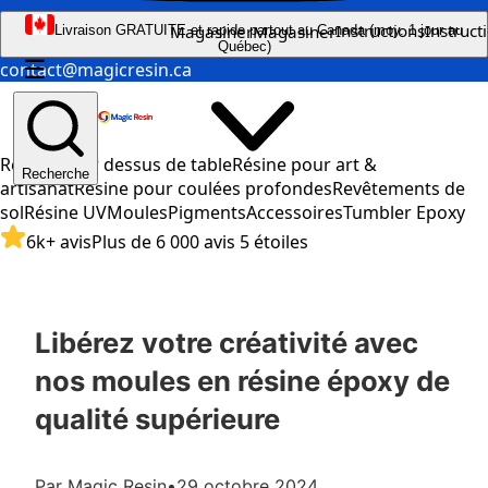
Instructions
Instruct
Magasiner
Magasiner
Livraison GRATUITE et rapide partout au Canada (moy. 1 jour au
Québec)
☰
contact@magicresin.ca
Résine pour dessus de table
Résine pour art &
Recherche
artisanat
Résine pour coulées profondes
Revêtements de
sol
Résine UV
Moules
Pigments
Accessoires
Tumbler Epoxy
6k+ avis
Plus de 6 000 avis 5 étoiles
Libérez votre créativité avec
nos moules en résine époxy de
qualité supérieure
Par Magic Resin
•
29 octobre 2024