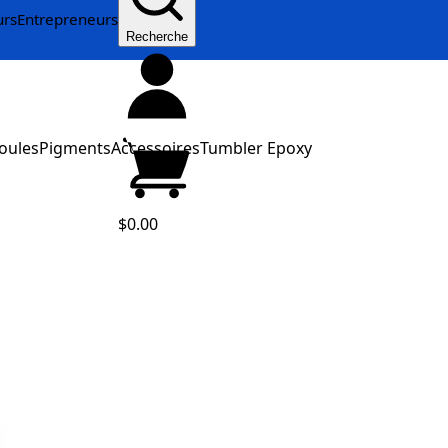
urs
Entrepreneurs
Recherche
oules
Pigments
Accessoires
Tumbler Epoxy
$0.00