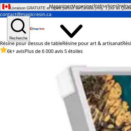
Instructions
Instru
Magasiner
Magasiner
Livraison GRATUITE et rapide partout au Canada (moy. 1 jour au Québ
contact@magicresin.ca
Recherche
Résine pour dessus de table
Résine pour art & artisanat
Rés
6k+ avis
Plus de 6 000 avis 5 étoiles