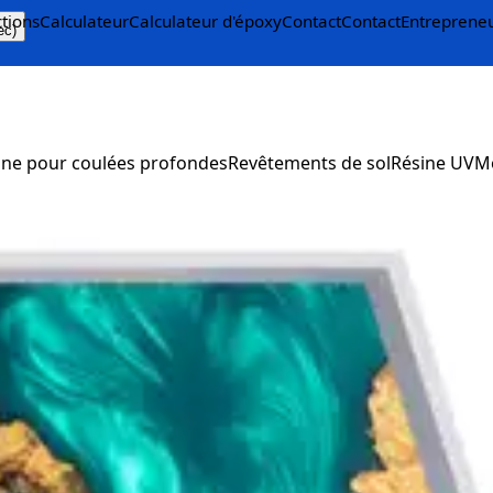
ctions
Calculateur
Calculateur d'époxy
Contact
Contact
Entreprene
ec)
ine pour coulées profondes
Revêtements de sol
Résine UV
M