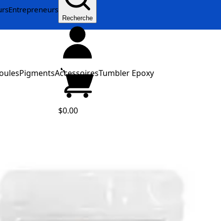
urs
Entrepreneurs
Recherche
oules
Pigments
Accessoires
Tumbler Epoxy
$0.00