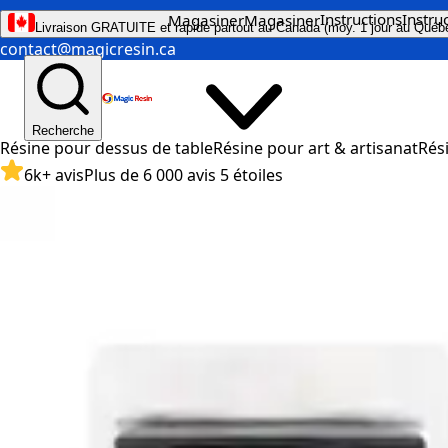
Instructions
Instru
Magasiner
Magasiner
Livraison GRATUITE et rapide partout au Canada (moy. 1 jour au Québ
contact@magicresin.ca
Recherche
Résine pour dessus de table
Résine pour art & artisanat
Rés
6k+ avis
Plus de 6 000 avis 5 étoiles