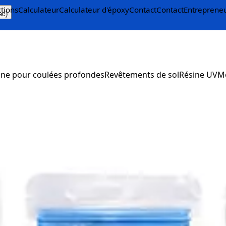
ctions
Calculateur
Calculateur d'époxy
Contact
Contact
Entreprene
ec)
ine pour coulées profondes
Revêtements de sol
Résine UV
M