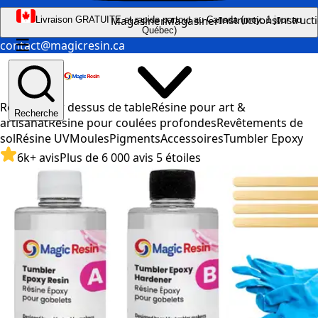
Instructions
Instruct
Magasiner
Magasiner
Livraison GRATUITE et rapide partout au Canada (moy. 1 jour au
Québec)
☰
contact@magicresin.ca
Résine pour dessus de table
Résine pour art &
Recherche
artisanat
Résine pour coulées profondes
Revêtements de
sol
Résine UV
Moules
Pigments
Accessoires
Tumbler Epoxy
6k+ avis
Plus de 6 000 avis 5 étoiles