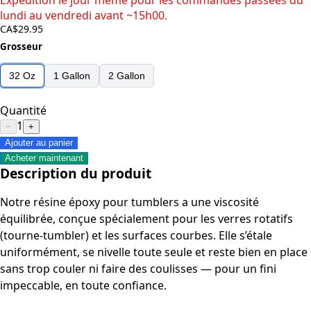
Expédition le jour même pour les commandes passées du
lundi au vendredi avant ~15h00.
CA$29.95
Grosseur
32 Oz
1 Gallon
2 Gallon
Quantité
1
−
+
Ajouter au panier
Acheter maintenant
Description du produit
Notre résine époxy pour tumblers a une viscosité
équilibrée, conçue spécialement pour les verres rotatifs
(tourne-tumbler) et les surfaces courbes. Elle s’étale
uniformément, se nivelle toute seule et reste bien en place
sans trop couler ni faire des coulisses — pour un fini
impeccable, en toute confiance.